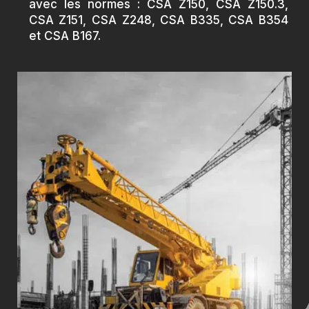
avec les normes : CSA Z150, CSA Z150.3,
CSA Z151, CSA Z248, CSA B335, CSA B354
et CSA B167.